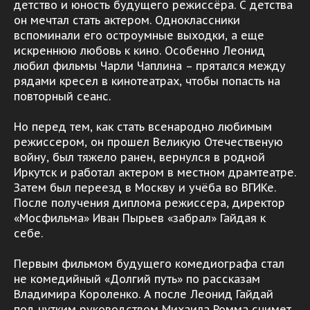
детство и юность будущего режиссёра. С детства
он мечтал стать актером. Одноклассники
вспоминали его остроумные выходки, а еще
искреннюю любовь к кино. Особенно Леонид
любил фильмы Чарли Чаплина – прятался между
рядами кресел в кинотеатрах, чтобы попасть на
повторный сеанс.
Но перед тем, как стать всенародно любимым
режиссером, он прошел Великую Отечественую
войну, был тяжело ранен, вернулся в родной
Иркутск и работал актером в местном драмтеатре.
Затем был переезд в Москву и учёба во ВГИКе.
После получения диплома режиссера, директор
«Мосфильма» Иван Пырьев «забрал» Гайдая к
себе.
Первым фильмом будущего комедиографа стал
не комедийный «Долгий путь» по рассказам
Владимира Короленко. А после Леонид Гайдай
под чутким руководством Михаила Ромма снимет