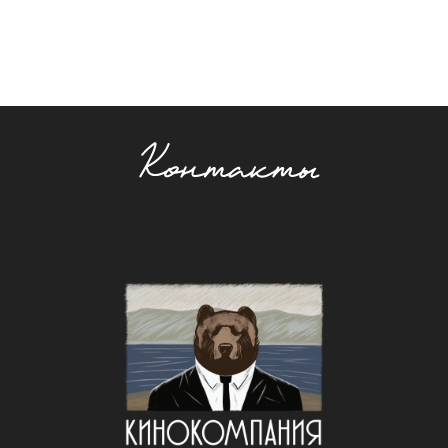
отсканированным документом на электронную
почту
online@gaidaicenter.ru.